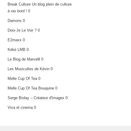
Break Culture
Un blog plein de culture
à ras bord ! 0
Damonx
0
Dois-Je Le Voir ?
0
E2maxx
0
Kéké LMB
0
Le Blog de Marvelll
0
Les Musicultes de Kévin
0
Melle Cup Of Tea
0
Melle Cup Of Tea Bouquine
0
Serge Biolay – Créateur d'Images
0
Viva el cinema
0