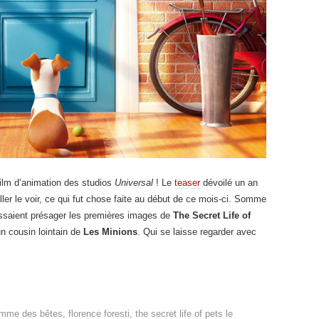
film d’animation des studios
Universal
! Le
teaser
dévoilé un an
ller le voir, ce qui fut chose faite au début de ce mois-ci. Somme
laissaient présager les premières images de
The Secret Life of
n cousin lointain de
Les Minions
. Qui se laisse regarder avec
mme des bêtes
,
florence foresti
,
the secret life of pets
le