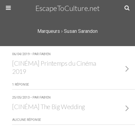
EscapeToCulture.net
Marqueurs › Susan Sarandon
06/04/2019 • PAR FAB!EN
[CINÉMA] Printemps du Cinéma
2019
1 RÉPONSE
25/05/2013 • PAR FAB!EN
[CINÉMA] The Big Wedding
AUCUNE RÉPONSE