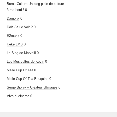
Break Culture
Un blog plein de culture
à ras bord ! 0
Damonx
0
Dois-Je Le Voir ?
0
E2maxx
0
Kéké LMB
0
Le Blog de Marvelll
0
Les Musicultes de Kévin
0
Melle Cup Of Tea
0
Melle Cup Of Tea Bouquine
0
Serge Biolay – Créateur d'Images
0
Viva el cinema
0