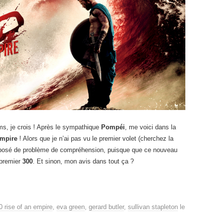
ms, je crois ! Après le sympathique
Pompéi
, me voici dans la
Empire
! Alors que je n’ai pas vu le premier volet (cherchez la
 posé de problème de compréhension, puisque que ce nouveau
 premier
300
. Et sinon, mon avis dans tout ça ?
0 rise of an empire
,
eva green
,
gerard butler
,
sullivan stapleton
le