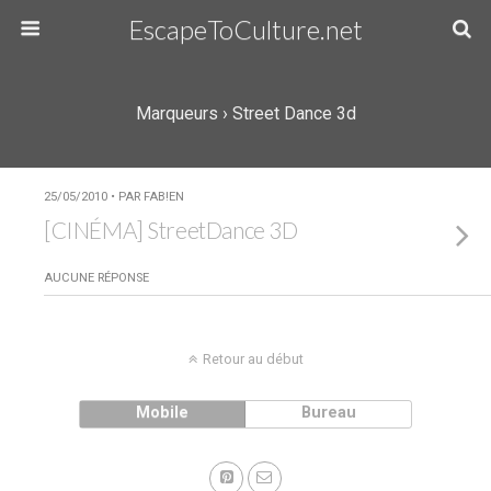
EscapeToCulture.net
Marqueurs › Street Dance 3d
25/05/2010 • PAR FAB!EN
[CINÉMA] StreetDance 3D
AUCUNE RÉPONSE
Retour au début
Mobile
Bureau