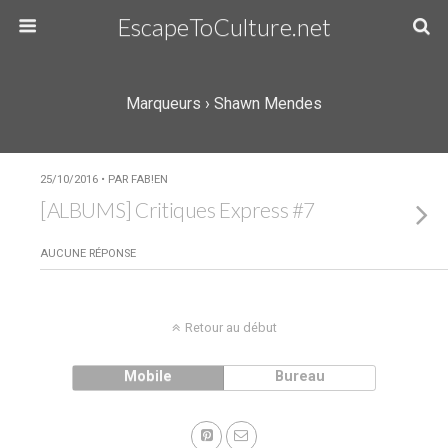
EscapeToCulture.net
Marqueurs › Shawn Mendes
25/10/2016 • PAR FAB!EN
[ALBUMS] Critiques Express #7
AUCUNE RÉPONSE
Retour au début
Mobile
Bureau