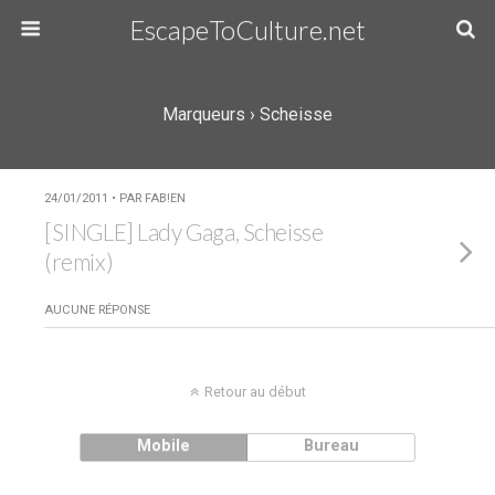
EscapeToCulture.net
Marqueurs › Scheisse
24/01/2011 • PAR FAB!EN
[SINGLE] Lady Gaga, Scheisse
(remix)
AUCUNE RÉPONSE
Retour au début
Mobile
Bureau