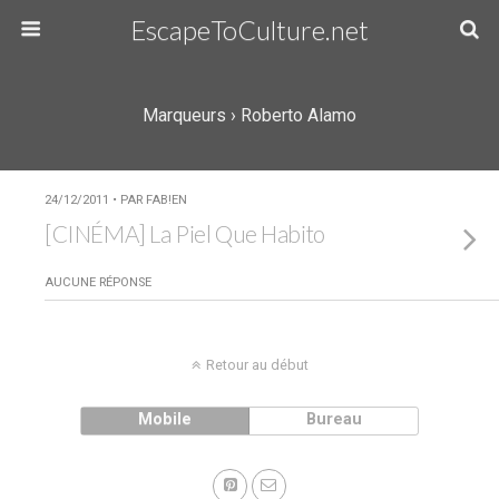
EscapeToCulture.net
Marqueurs › Roberto Alamo
24/12/2011 • PAR FAB!EN
[CINÉMA] La Piel Que Habito
AUCUNE RÉPONSE
Retour au début
Mobile
Bureau