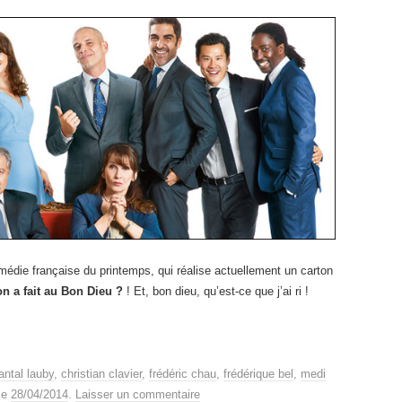
comédie française du printemps, qui réalise actuellement un carton
on a fait au Bon Dieu ?
! Et, bon dieu, qu’est-ce que j’ai ri !
antal lauby
,
christian clavier
,
frédéric chau
,
frédérique bel
,
medi
le
28/04/2014
.
Laisser un commentaire