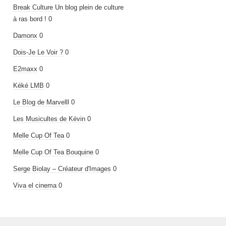
Break Culture
Un blog plein de culture
à ras bord ! 0
Damonx
0
Dois-Je Le Voir ?
0
E2maxx
0
Kéké LMB
0
Le Blog de Marvelll
0
Les Musicultes de Kévin
0
Melle Cup Of Tea
0
Melle Cup Of Tea Bouquine
0
Serge Biolay – Créateur d'Images
0
Viva el cinema
0