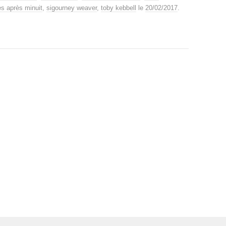
s après minuit
,
sigourney weaver
,
toby kebbell
le
20/02/2017
.