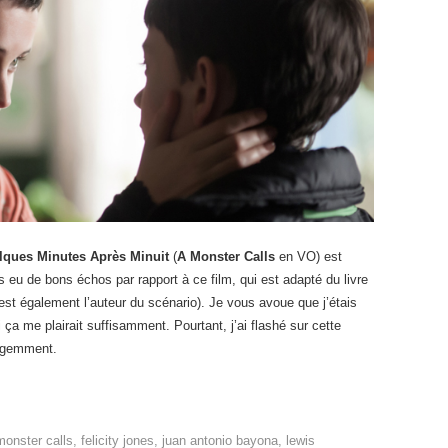
lques Minutes Après Minuit
(
A Monster Calls
en VO) est
s eu de bons échos par rapport à ce film, qui est adapté du livre
est également l’auteur du scénario). Je vous avoue que j’étais
 ça me plairait suffisamment. Pourtant, j’ai flashé sur cette
lligemment.
monster calls
,
felicity jones
,
juan antonio bayona
,
lewis