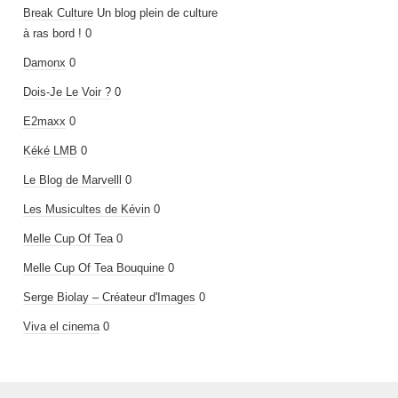
Break Culture
Un blog plein de culture
à ras bord ! 0
Damonx
0
Dois-Je Le Voir ?
0
E2maxx
0
Kéké LMB
0
Le Blog de Marvelll
0
Les Musicultes de Kévin
0
Melle Cup Of Tea
0
Melle Cup Of Tea Bouquine
0
Serge Biolay – Créateur d'Images
0
Viva el cinema
0