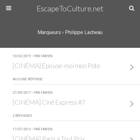
EscapeToCulture.net
Marqueurs › Philippe Lacheau
10/02/2019 • PAR FAB!EN
[CINÉMA] Épouse-moi mon Pote
AUCUNE RÉPONSE
27/09/2017 • PAR FAB!EN
[CINÉMA] Ciné Express #7
2 RÉPONSES
17/07/2013 • PAR FAB!EN
[CINÉMA] Paris à Tout Prix