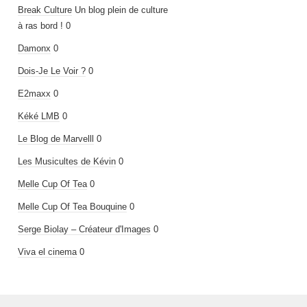
Break Culture
Un blog plein de culture
à ras bord ! 0
Damonx
0
Dois-Je Le Voir ?
0
E2maxx
0
Kéké LMB
0
Le Blog de Marvelll
0
Les Musicultes de Kévin
0
Melle Cup Of Tea
0
Melle Cup Of Tea Bouquine
0
Serge Biolay – Créateur d'Images
0
Viva el cinema
0