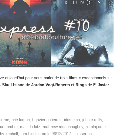
ve aujourd’hui pour vous parler de trois films « exceptionnels » :
 Skull Island
de
Jordan Vogt-Roberts
et
Rings
de
F. Javier
ex roe
,
brie larson
,
f. javier gutiérrez
,
idris elba
,
john c reilly
,
our sombre
,
matilda lutz
,
matthew mcconaughey
,
nikolaj arcel
,
oby kebbell
,
tom hiddleston
le
06/12/2017
.
Laisser un