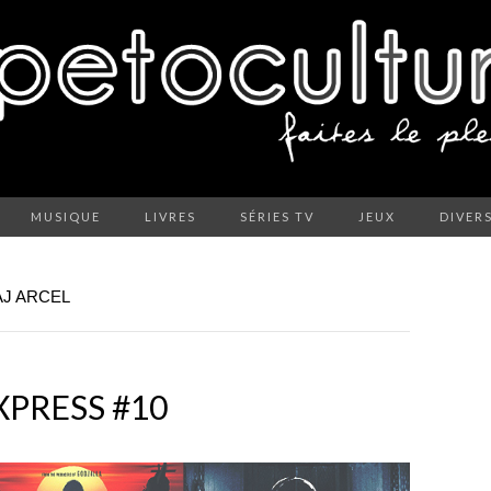
MUSIQUE
LIVRES
SÉRIES TV
JEUX
DIVER
AJ ARCEL
XPRESS #10