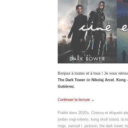
Bonjour à toutes et à tous ! Je vous retrou
The Dark Tower
de
Nikolaj Arcel
,
Kong –
Gutiérrez
.
Continuer la lecture
→
Publié dans
2010's
,
Cinéma
et étiqueté
al
jordan vogt-roberts
,
kong skull island
,
la t
rings
,
samuel l. jackson
,
the dark tower
,
t