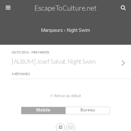
EscapeToCulture.net
Marqueurs › Night Swim
03/07/2016 • PAR FAB!EN
[ALBUM] Josef Salvat, Night Swim
4 RÉPONSES
Retour au début
Mobile
Bureau