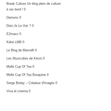
Break Culture
Un blog plein de culture
à ras bord ! 0
Damonx
0
Dois-Je Le Voir ?
0
E2maxx
0
Kéké LMB
0
Le Blog de Marvelll
0
Les Musicultes de Kévin
0
Melle Cup Of Tea
0
Melle Cup Of Tea Bouquine
0
Serge Biolay – Créateur d'Images
0
Viva el cinema
0