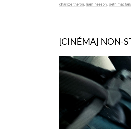
charlize theron
,
liam neeson
,
seth macfarl
[CINÉMA] NON-S