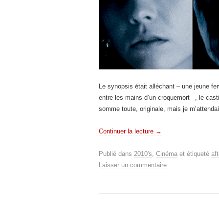
Le synopsis était alléchant – une jeune fem
entre les mains d’un croquemort –, le castin
somme toute, originale, mais je m’attendai
Continuer la lecture
→
Publié dans
2010's
,
Cinéma
et étiqueté
aft
Laisser un commentaire