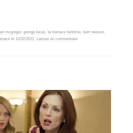
an mcgregor
,
george lucas
,
la menace fantôme
,
liam neeson
,
menace
le
11/02/2012
.
Laisser un commentaire