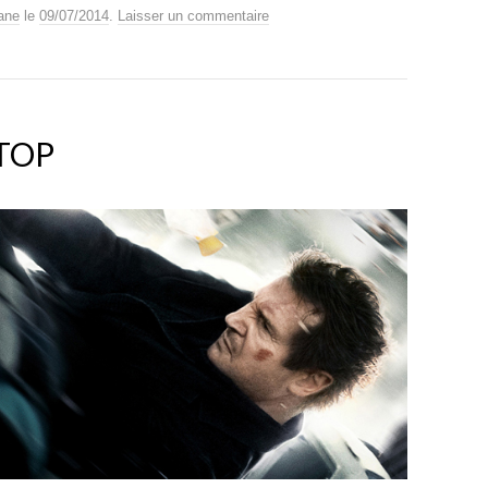
ane
le
09/07/2014
.
Laisser un commentaire
TOP