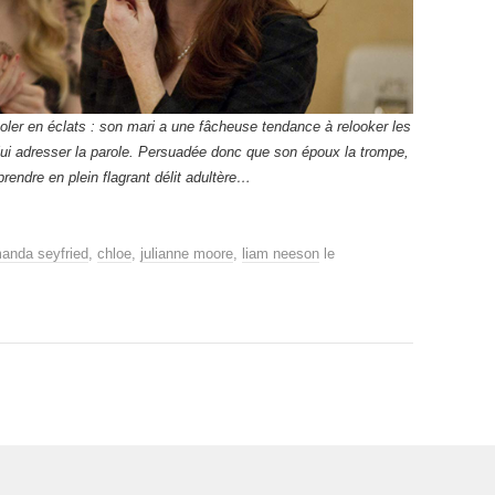
voler en éclats : son mari a une fâcheuse tendance à relooker les
 lui adresser la parole. Persuadée donc que son époux la trompe,
 prendre en plein flagrant délit adultère…
anda seyfried
,
chloe
,
julianne moore
,
liam neeson
le