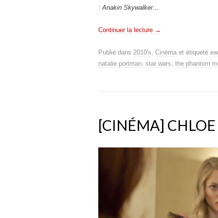
: Anakin Skywalker…
Continuer la lecture
→
Publié dans
2010's
,
Cinéma
et étiqueté
ew
natalie portman
,
star wars
,
the phantom 
[CINÉMA] CHLOE