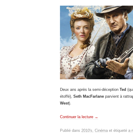
Deux ans après la semi-déception
Ted
(qui
étoffé),
Seth MacFarlane
parvient à rattr
West
).
Continuer la lecture
→
Publié dans
2010's
,
Cinéma
et étiqueté
a 