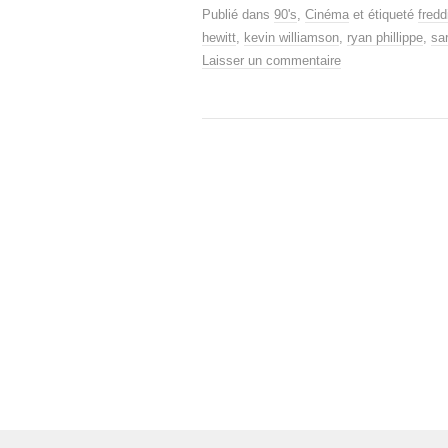
Publié dans
90's
,
Cinéma
et étiqueté
fredd
hewitt
,
kevin williamson
,
ryan phillippe
,
sar
Laisser un commentaire