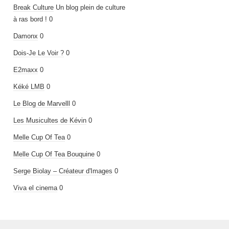
Break Culture
Un blog plein de culture
à ras bord ! 0
Damonx
0
Dois-Je Le Voir ?
0
E2maxx
0
Kéké LMB
0
Le Blog de Marvelll
0
Les Musicultes de Kévin
0
Melle Cup Of Tea
0
Melle Cup Of Tea Bouquine
0
Serge Biolay – Créateur d'Images
0
Viva el cinema
0