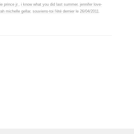
ie prince jr.
,
i know what you did last summer
,
jennifer love-
ah michelle gellar
,
souviens-toi l'été dernier
le
26/04/2011
.