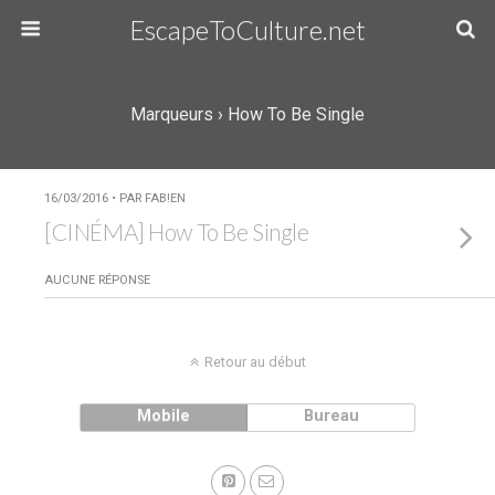
EscapeToCulture.net
Marqueurs › How To Be Single
16/03/2016 • PAR FAB!EN
[CINÉMA] How To Be Single
AUCUNE RÉPONSE
Retour au début
Mobile
Bureau