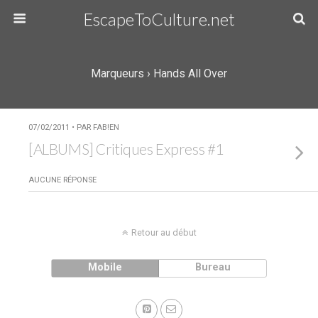
EscapeToCulture.net
Marqueurs › Hands All Over
07/02/2011 • PAR FAB!EN
[ALBUMS] Critiques Express #1
AUCUNE RÉPONSE
Retour au début
Mobile
Bureau