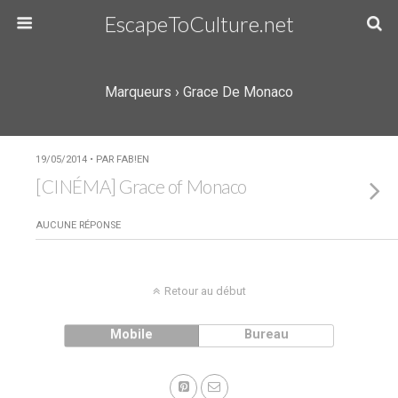
EscapeToCulture.net
Marqueurs › Grace De Monaco
19/05/2014 • PAR FAB!EN
[CINÉMA] Grace of Monaco
AUCUNE RÉPONSE
Retour au début
Mobile
Bureau