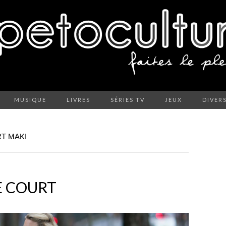
MUSIQUE
LIVRES
SÉRIES TV
JEUX
DIVER
RT MAKI
E COURT