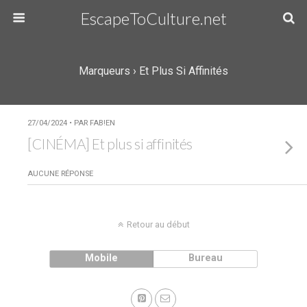
EscapeToCulture.net
Marqueurs › Et Plus Si Affinités
27/04/2024 • PAR FAB!EN
[CINÉMA] Et plus si affinités
AUCUNE RÉPONSE
Retour au début
Mobile
Bureau