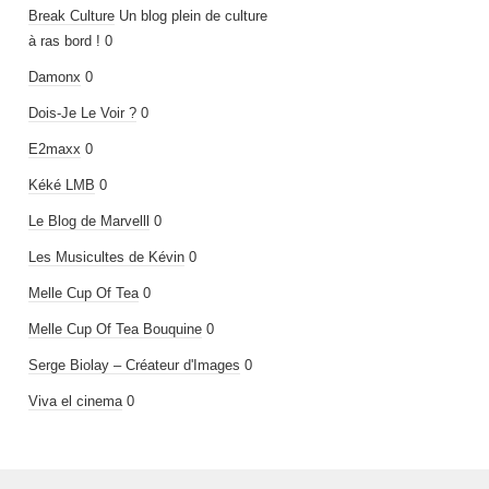
Break Culture
Un blog plein de culture
à ras bord ! 0
Damonx
0
Dois-Je Le Voir ?
0
E2maxx
0
Kéké LMB
0
Le Blog de Marvelll
0
Les Musicultes de Kévin
0
Melle Cup Of Tea
0
Melle Cup Of Tea Bouquine
0
Serge Biolay – Créateur d'Images
0
Viva el cinema
0