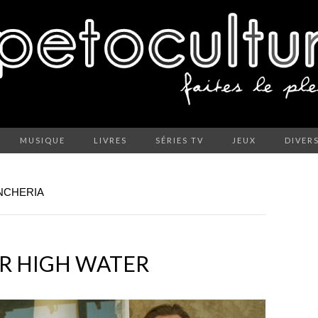
MUSIQUE
LIVRES
SÉRIES TV
JEUX
DIVER
NCHERIA
OR HIGH WATER