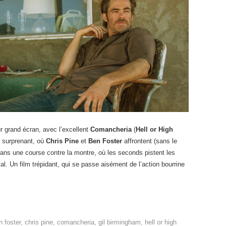
r grand écran, avec l’excellent
Comancheria
(
Hell or High
e surprenant, où
Chris Pine
et
Ben Foster
affrontent (sans le
ans une course contre la montre, où les seconds pistent les
tal. Un film trépidant, qui se passe aisément de l’action bourrine
n foster
,
chris pine
,
comancheria
,
gil birmingham
,
hell or high