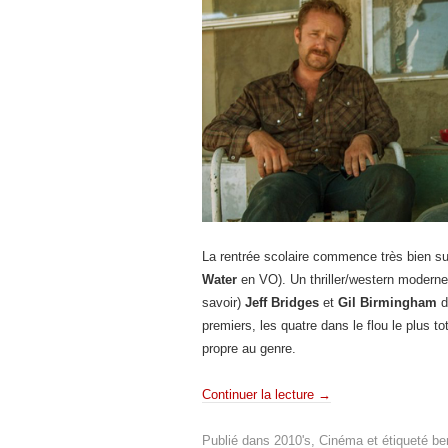
La rentrée scolaire commence très bien su
Water
en VO). Un thriller/western modern
savoir)
Jeff Bridges
et
Gil Birmingham
d
premiers, les quatre dans le flou le plus to
propre au genre.
Continuer la lecture
→
Publié dans
2010's
,
Cinéma
et étiqueté
be