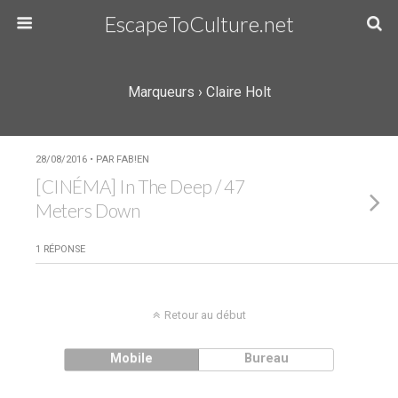
EscapeToCulture.net
Marqueurs › Claire Holt
28/08/2016 • PAR FAB!EN
[CINÉMA] In The Deep / 47
Meters Down
1 RÉPONSE
Retour au début
Mobile
Bureau