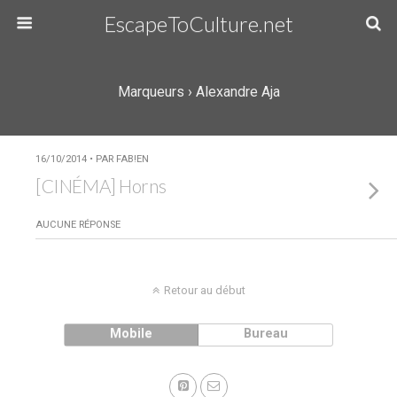
EscapeToCulture.net
Marqueurs › Alexandre Aja
16/10/2014 • PAR FAB!EN
[CINÉMA] Horns
AUCUNE RÉPONSE
Retour au début
Mobile
Bureau