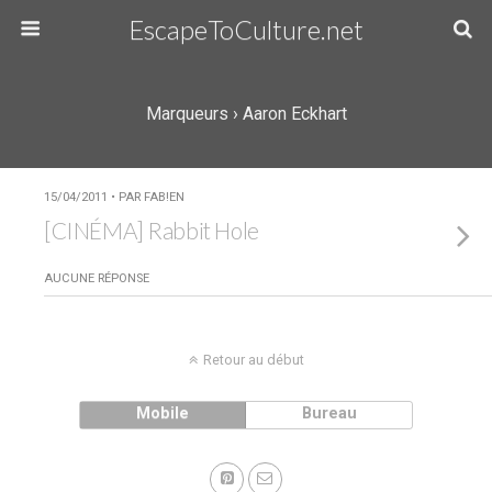
EscapeToCulture.net
Marqueurs › Aaron Eckhart
15/04/2011 • PAR FAB!EN
[CINÉMA] Rabbit Hole
AUCUNE RÉPONSE
Retour au début
Mobile
Bureau