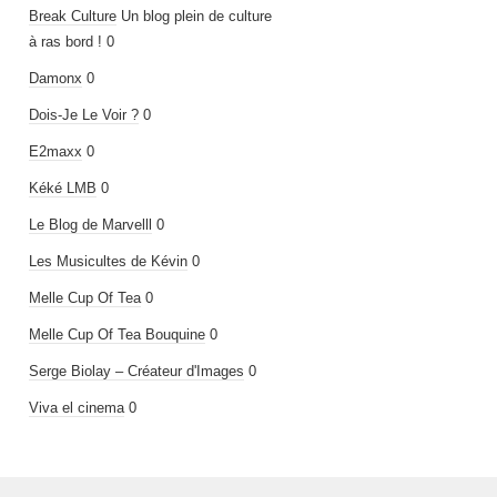
Break Culture
Un blog plein de culture
à ras bord ! 0
Damonx
0
Dois-Je Le Voir ?
0
E2maxx
0
Kéké LMB
0
Le Blog de Marvelll
0
Les Musicultes de Kévin
0
Melle Cup Of Tea
0
Melle Cup Of Tea Bouquine
0
Serge Biolay – Créateur d'Images
0
Viva el cinema
0