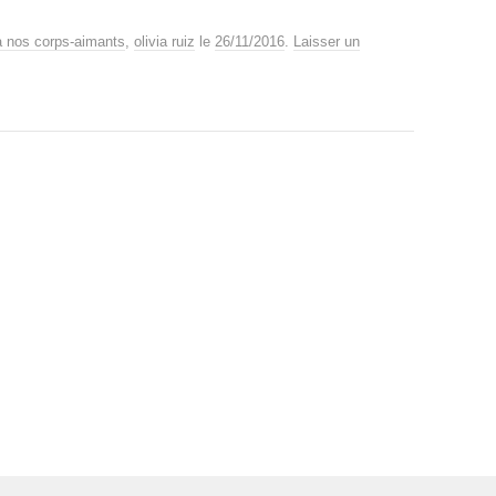
à nos corps-aimants
,
olivia ruiz
le
26/11/2016
.
Laisser un