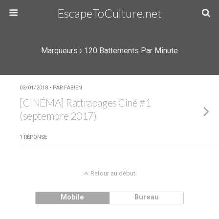
EscapeToCulture.net
Marqueurs › 120 Battements Par Minute
03/01/2018 • PAR FAB!EN
[CINÉMA] Rattrapages Ciné #1
(septembre 2017)
1 RÉPONSE
Retour au début
Mobile
Bureau