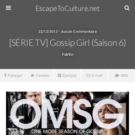
EscapeToCulture.net
22/12/2012 • Aucun Commentaire
[SÉRIE TV] Gossip Girl (Saison 6)
Fab!en
Partager
Tweeter
Épingler
E-mail
SMS