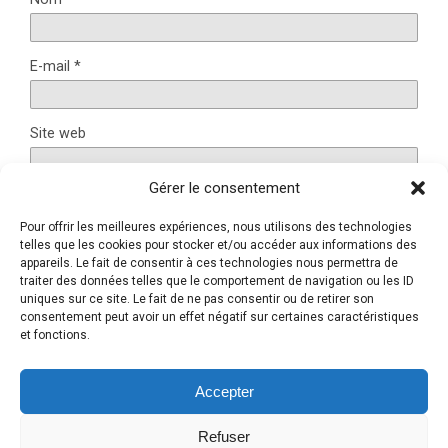
E-mail
*
Site web
Gérer le consentement
Pour offrir les meilleures expériences, nous utilisons des technologies
Ce site utilise Akismet pour réduire les indésirables.
En
telles que les cookies pour stocker et/ou accéder aux informations des
savoir plus sur la façon dont les données de vos
appareils. Le fait de consentir à ces technologies nous permettra de
traiter des données telles que le comportement de navigation ou les ID
commentaires sont traitées
.
uniques sur ce site. Le fait de ne pas consentir ou de retirer son
consentement peut avoir un effet négatif sur certaines caractéristiques
et fonctions.
Retour au début
Accepter
Refuser
Mobile
Bureau