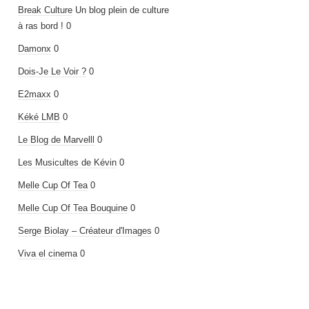
Break Culture
Un blog plein de culture
à ras bord ! 0
Damonx
0
Dois-Je Le Voir ?
0
E2maxx
0
Kéké LMB
0
Le Blog de Marvelll
0
Les Musicultes de Kévin
0
Melle Cup Of Tea
0
Melle Cup Of Tea Bouquine
0
Serge Biolay – Créateur d'Images
0
Viva el cinema
0