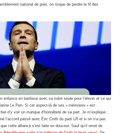
semblement national de près, on risque de perdre le fil des
 enfance en banlieue avec sa mère seule pour l’élever et ce qui
 Marine Le Pen. Si cet aspect-là de ses « mémoires » est
her d’y voir un manque d’honnêteté de sa part. Je m’explique :
nne l’accord passé avec Éric Ciotti du parti LR et si on n’a pas
on que cette alliance s’est faite en douceur. Sauf qu’il omet de
s Républicains suite à la trahison de Ciotti (à leurs yeux)
. De