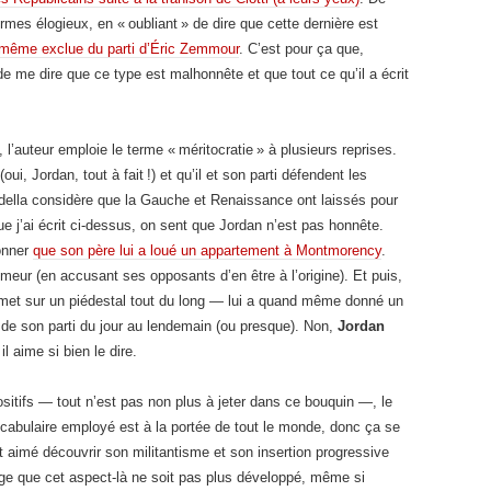
mes élogieux, en « oubliant » de dire que cette dernière est
e-même exclue du parti d’Éric Zemmour
. C’est pour ça que,
 me dire que ce type est malhonnête et que tout ce qu’il a écrit
l’auteur emploie le terme « méritocratie » à plusieurs reprises.
oui, Jordan, tout à fait !) et qu’il et son parti défendent les
rdella considère que la Gauche et Renaissance ont laissés pour
 j’ai écrit ci-dessus, on sent que Jordan n’est pas honnête.
ionner
que son père lui a loué un appartement à Montmorency
.
umeur (en accusant ses opposants d’en être à l’origine). Et puis,
l met sur un piédestal tout du long — lui a quand même donné un
 de son parti du jour au lendemain (ou presque). Non,
Jordan
 aime si bien le dire.
ositifs — tout n’est pas non plus à jeter dans ce bouquin —, le
vocabulaire employé est à la portée de tout le monde, donc ça se
nt aimé découvrir son militantisme et son insertion progressive
 que cet aspect-là ne soit pas plus développé, même si