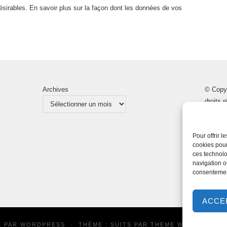
désirables.
En savoir plus sur la façon dont les données de vos
Archives
© Copy
droits 
Pour offrir 
cookies pour
ces technolo
navigation ou
consentement
ACCE
É PAR
WORDPRESS
·
THÈME : SUITS PAR
THEME WEAVER
| TR