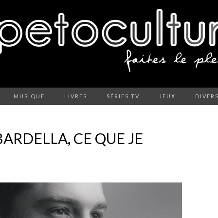
MUSIQUE
LIVRES
SÉRIES TV
JEUX
DIVER
BARDELLA, CE QUE JE