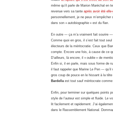
même qu’il parle de Marion Maréchal en ter
revenue vers sa tante
après avoir été ell
personnellement, je ne peux m’empêcher de
dans son « autobiographie » est du flan.
En outre — ça m’a vraiment fait sourire —, 
Comme quoi en gros, il s’est fait tout seul (
électeurs de la méritocratie. Ceux que Ba
compte. Encore une fois, à cause de ce que
D’ailleurs, là encore, il « oublie » de ment
Enfin si, il en parle, mais sous forme de r
il faut rappeler que Marine Le Pen — qu’i
gros coup de pouce en le hissant à la tête
Bardella
est tout sauf méritocrate comme il
Enfin, pour terminer sur quelques points p
style de l’auteur est simple et fluide. Le 
lit facilement et rapidement. J’ai égaleme
dans le Rassemblement National. Dommage