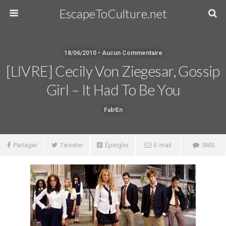
EscapeToCulture.net
18/06/2010 • Aucun Commentaire
[LIVRE] Cecily Von Ziegesar, Gossip
Girl – It Had To Be You
Fab!en
Partager
Tweeter
Épingler
E-mail
SMS