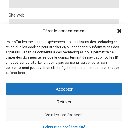
Site web
Gérer le consentement
Pour offrir les meilleures expériences, nous utilisons des technologies
Ce site utilise Akismet pour réduire les indésirables.
En
telles que les cookies pour stocker et/ou accéder aux informations des
savoir plus sur la façon dont les données de vos
appareils. Le fait de consentir à ces technologies nous permettra de
traiter des données telles que le comportement de navigation ou les ID
commentaires sont traitées
.
uniques sur ce site. Le fait de ne pas consentir ou de retirer son
consentement peut avoir un effet négatif sur certaines caractéristiques
et fonctions.
Retour au début
Accepter
Refuser
Mobile
Bureau
Voir les préférences
Politique de confidentialité