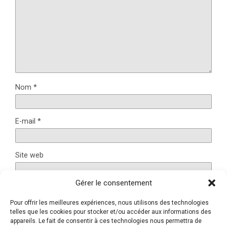
Nom
*
E-mail
*
Site web
Gérer le consentement
Pour offrir les meilleures expériences, nous utilisons des technologies
Ce site utilise Akismet pour réduire les indésirables.
En
telles que les cookies pour stocker et/ou accéder aux informations des
savoir plus sur la façon dont les données de vos
appareils. Le fait de consentir à ces technologies nous permettra de