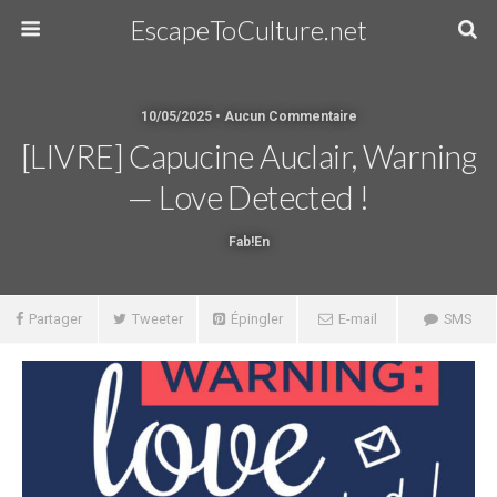
EscapeToCulture.net
10/05/2025 • Aucun Commentaire
[LIVRE] Capucine Auclair, Warning
— Love Detected !
Fab!en
Partager
Tweeter
Épingler
E-mail
SMS