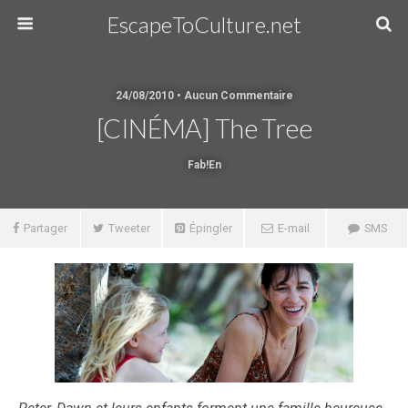
EscapeToCulture.net
24/08/2010 • Aucun Commentaire
[CINÉMA] The Tree
Fab!en
Partager
Tweeter
Épingler
E-mail
SMS