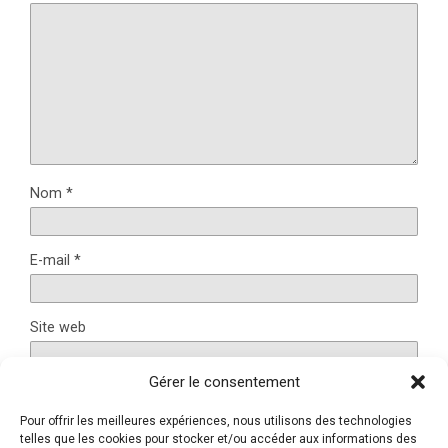
Nom
*
E-mail
*
Site web
Gérer le consentement
Pour offrir les meilleures expériences, nous utilisons des technologies
Ce site utilise Akismet pour réduire les indésirables.
En
telles que les cookies pour stocker et/ou accéder aux informations des