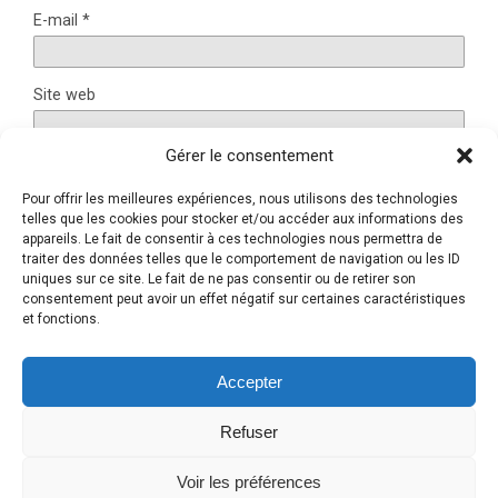
E-mail
*
Site web
Gérer le consentement
Pour offrir les meilleures expériences, nous utilisons des technologies
Ce site utilise Akismet pour réduire les indésirables.
En
telles que les cookies pour stocker et/ou accéder aux informations des
savoir plus sur la façon dont les données de vos
appareils. Le fait de consentir à ces technologies nous permettra de
traiter des données telles que le comportement de navigation ou les ID
commentaires sont traitées
.
uniques sur ce site. Le fait de ne pas consentir ou de retirer son
consentement peut avoir un effet négatif sur certaines caractéristiques
et fonctions.
Retour au début
Accepter
Refuser
Mobile
Bureau
Voir les préférences