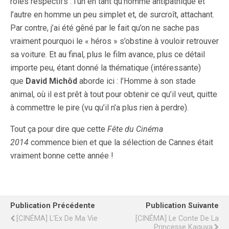
rôles respectifs : l’un en tant qu’homme antipathique et
l’autre en homme un peu simplet et, de surcroît, attachant.
Par contre, j’ai été gêné par le fait qu’on ne sache pas
vraiment pourquoi le « héros » s’obstine à vouloir retrouver
sa voiture. Et au final, plus le film avance, plus ce détail
importe peu, étant donné la thématique (intéressante)
que
David Michôd
aborde ici : l’Homme à son stade
animal, où il est prêt à tout pour obtenir ce qu’il veut, quitte
à commettre le pire (vu qu’il n’a plus rien à perdre).
Tout ça pour dire que cette
Fête du Cinéma
2014
commence bien et que la sélection de Cannes était
vraiment bonne cette année !
Publication Précédente
Publication Suivante
[CINÉMA] L'Ex De Ma Vie
[CINÉMA] Le Conte De La
Princesse Kaguya