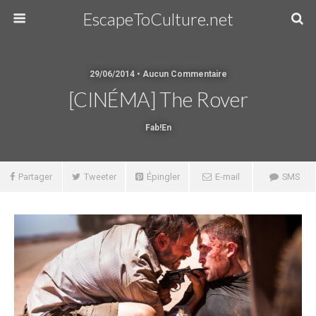
EscapeToCulture.net
29/06/2014 • Aucun Commentaire
[CINÉMA] The Rover
Fab!en
Partager
Tweeter
Épingler
E-mail
SMS