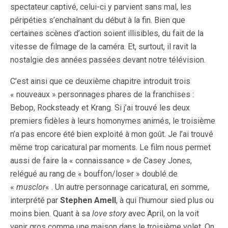
spectateur captivé, celui-ci y parvient sans mal, les
péripéties s’enchaînant du début à la fin. Bien que
certaines scènes d’action soient illisibles, du fait de la
vitesse de filmage de la caméra. Et, surtout, il ravit la
nostalgie des années passées devant notre télévision.
C’est ainsi que ce deuxième chapitre introduit trois
« nouveaux » personnages phares de la franchises :
Bebop, Rocksteady et Krang. Si j’ai trouvé les deux
premiers fidèles à leurs homonymes animés, le troisième
n’a pas encore été bien exploité à mon goût. Je l’ai trouvé
même trop caricatural par moments. Le film nous permet
aussi de faire la « connaissance » de Casey Jones,
relégué au rang de « bouffon/loser » doublé de
«
musclor
« . Un autre personnage caricatural, en somme,
interprété par
Stephen Amell
, à qui l’humour sied plus ou
moins bien. Quant à sa
love story
avec April, on la voit
venir gros comme une maison dans le troisième volet. On