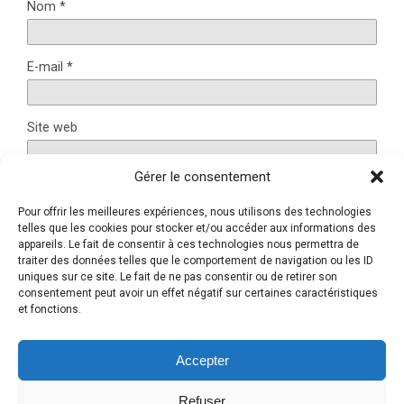
Nom
*
E-mail
*
Site web
Gérer le consentement
Pour offrir les meilleures expériences, nous utilisons des technologies
Ce site utilise Akismet pour réduire les indésirables.
En
telles que les cookies pour stocker et/ou accéder aux informations des
appareils. Le fait de consentir à ces technologies nous permettra de
savoir plus sur la façon dont les données de vos
traiter des données telles que le comportement de navigation ou les ID
commentaires sont traitées
.
uniques sur ce site. Le fait de ne pas consentir ou de retirer son
consentement peut avoir un effet négatif sur certaines caractéristiques
et fonctions.
Retour au début
Accepter
Refuser
Mobile
Bureau