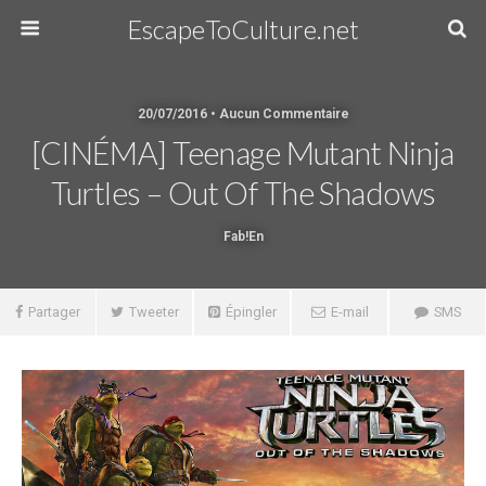
EscapeToCulture.net
20/07/2016 • Aucun Commentaire
[CINÉMA] Teenage Mutant Ninja
Turtles – Out Of The Shadows
Fab!en
Partager
Tweeter
Épingler
E-mail
SMS