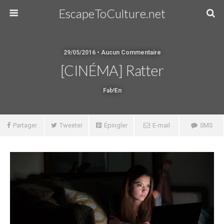
EscapeToCulture.net
29/05/2016 • Aucun Commentaire
[CINÉMA] Ratter
Fab!en
Partager
Tweeter
Épingler
E-mail
SMS