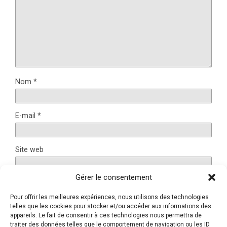
Nom
*
E-mail
*
Site web
Gérer le consentement
Pour offrir les meilleures expériences, nous utilisons des technologies
Ce site utilise Akismet pour réduire les indésirables.
En
telles que les cookies pour stocker et/ou accéder aux informations des
appareils. Le fait de consentir à ces technologies nous permettra de
savoir plus sur la façon dont les données de vos
traiter des données telles que le comportement de navigation ou les ID
commentaires sont traitées
.