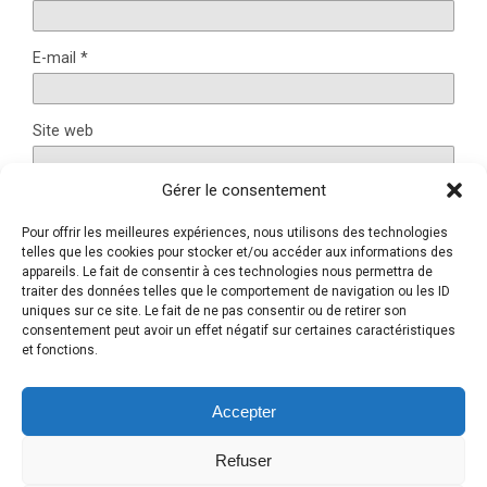
E-mail
*
Site web
Gérer le consentement
Pour offrir les meilleures expériences, nous utilisons des technologies
Ce site utilise Akismet pour réduire les indésirables.
En
telles que les cookies pour stocker et/ou accéder aux informations des
savoir plus sur la façon dont les données de vos
appareils. Le fait de consentir à ces technologies nous permettra de
traiter des données telles que le comportement de navigation ou les ID
commentaires sont traitées
.
uniques sur ce site. Le fait de ne pas consentir ou de retirer son
consentement peut avoir un effet négatif sur certaines caractéristiques
et fonctions.
Retour au début
Accepter
Refuser
Mobile
Bureau