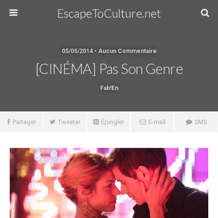
EscapeToCulture.net
05/05/2014 • Aucun Commentaire
[CINÉMA] Pas Son Genre
Fab!en
Partager
Tweeter
Épingler
E-mail
SMS