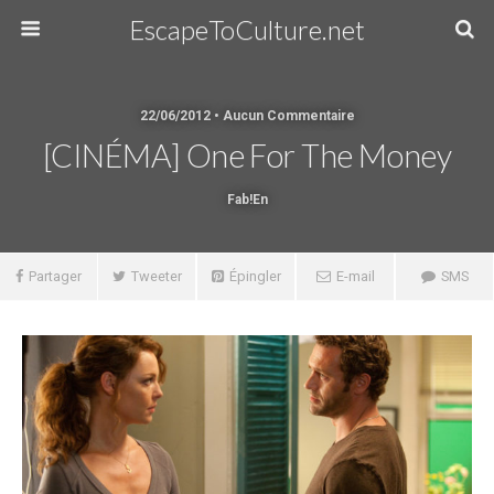
EscapeToCulture.net
22/06/2012 • Aucun Commentaire
[CINÉMA] One For The Money
Fab!en
Partager
Tweeter
Épingler
E-mail
SMS