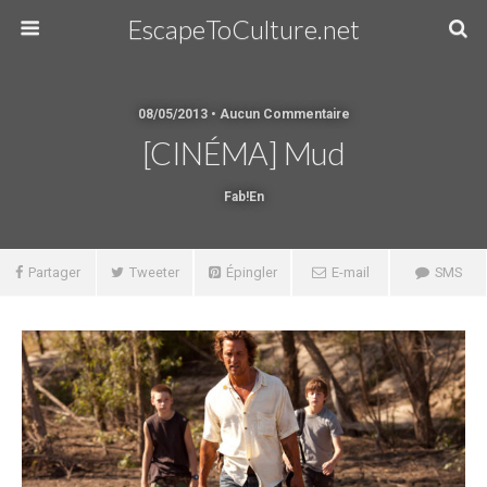
EscapeToCulture.net
08/05/2013 • Aucun Commentaire
[CINÉMA] Mud
Fab!en
Partager
Tweeter
Épingler
E-mail
SMS