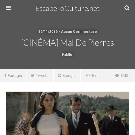
EscapeToCulture.net
16/11/2016 • Aucun Commentaire
[CINÉMA] Mal De Pierres
Fab!en
Partager
Tweeter
Épingler
E-mail
SMS