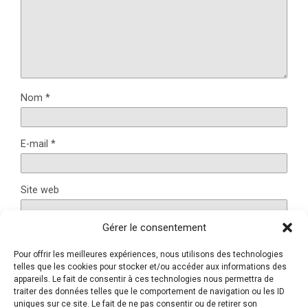
Nom
*
E-mail
*
Site web
Gérer le consentement
Pour offrir les meilleures expériences, nous utilisons des technologies
Ce site utilise Akismet pour réduire les indésirables.
En
telles que les cookies pour stocker et/ou accéder aux informations des
appareils. Le fait de consentir à ces technologies nous permettra de
savoir plus sur la façon dont les données de vos
traiter des données telles que le comportement de navigation ou les ID
commentaires sont traitées
.
uniques sur ce site. Le fait de ne pas consentir ou de retirer son