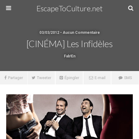
EscapeToCulture.net
03/03/2012 • Aucun Commentaire
[CINÉMA] Les Infidèles
Fab!en
Partager
Tweeter
Épingler
E-mail
SMS