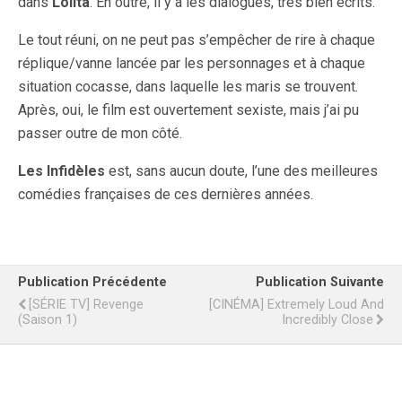
dans
Lolita
. En outre, il y a les dialogues, très bien écrits.
Le tout réuni, on ne peut pas s’empêcher de rire à chaque
réplique/vanne lancée par les personnages et à chaque
situation cocasse, dans laquelle les maris se trouvent.
Après, oui, le film est ouvertement sexiste, mais j’ai pu
passer outre de mon côté.
Les Infidèles
est, sans aucun doute, l’une des meilleures
comédies françaises de ces dernières années.
Publication Précédente
Publication Suivante
[SÉRIE TV] Revenge
[CINÉMA] Extremely Loud And
(Saison 1)
Incredibly Close