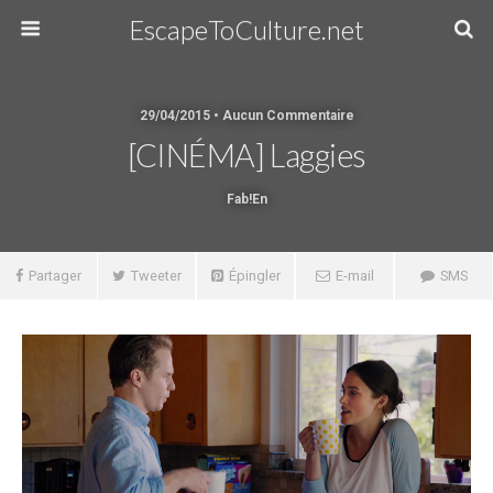
EscapeToCulture.net
29/04/2015 • Aucun Commentaire
[CINÉMA] Laggies
Fab!en
Partager
Tweeter
Épingler
E-mail
SMS