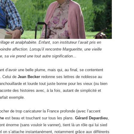
illage et analphabète. Enfant, son instituteur l’avait pris en
oindre affection. Lorsqu’il rencontre Margueritte, une vieille
e, sa vie prend une tout autre signification…
t d’avoir une belle plume, mais qui, au final, se contentent
là. Celui de
Jean Becker
redonne ses lettres de noblesse au
anchouillarde et lourde tout juste bonne pour les vieux (ou bien
aconte des histoires avec, à la fois, autant de simplicité et
arfait exemple.
ocher de trop caricaturer la France profonde (avec l’accent
che
est beau et touchant sur tous les plans.
Gérard Depardieu
,
nt énorme (sans vouloir le vanner), tient là un rôle qui lui sied
l on s’attache instantanément, notamment grâce aux différents