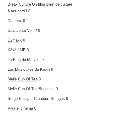
Break Culture
Un blog plein de culture
à ras bord ! 0
Damonx
0
Dois-Je Le Voir ?
0
E2maxx
0
Kéké LMB
0
Le Blog de Marvelll
0
Les Musicultes de Kévin
0
Melle Cup Of Tea
0
Melle Cup Of Tea Bouquine
0
Serge Biolay – Créateur d'Images
0
Viva el cinema
0