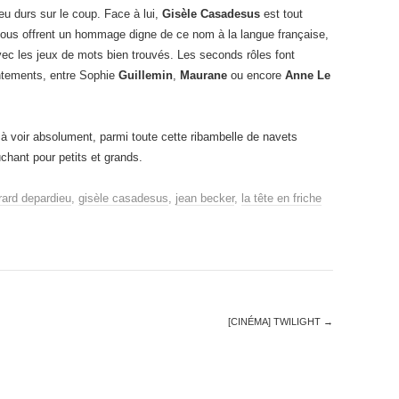
eu durs sur le coup. Face à lui,
Gisèle Casadesus
est tout
nous offrent un hommage digne de ce nom à la langue française,
 avec les jeux de mots bien trouvés. Les seconds rôles font
antements, entre Sophie
Guillemin
,
Maurane
ou encore
Anne Le
 à voir absolument, parmi toute cette ribambelle de navets
chant pour petits et grands.
rard depardieu
,
gisèle casadesus
,
jean becker
,
la tête en friche
[CINÉMA] TWILIGHT
→