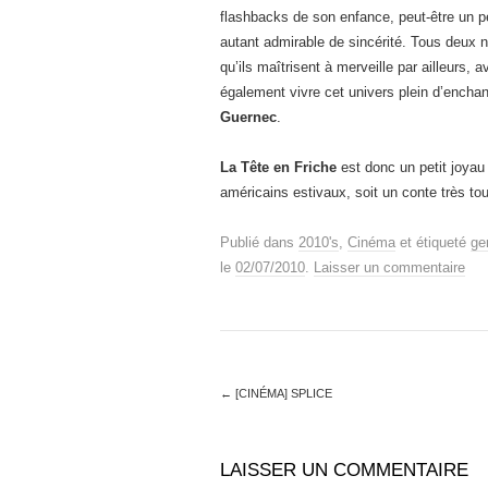
flashbacks de son enfance, peut-être un p
autant admirable de sincérité. Tous deux 
qu’ils maîtrisent à merveille par ailleurs,
également vivre cet univers plein d’ench
Guernec
.
La Tête en Friche
est donc un petit joyau
américains estivaux, soit un conte très tou
Publié dans
2010's
,
Cinéma
et étiqueté
ge
le
02/07/2010
.
Laisser un commentaire
←
[CINÉMA] SPLICE
LAISSER UN COMMENTAIRE