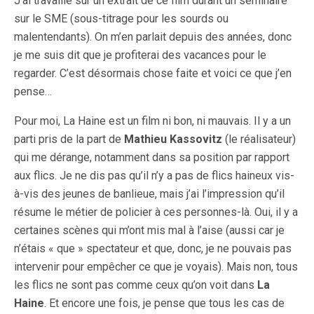
J’ai travaillé sur un extrait de ce film durant un séminaire
sur le SME (sous-titrage pour les sourds ou
malentendants). On m’en parlait depuis des années, donc
je me suis dit que je profiterai des vacances pour le
regarder. C’est désormais chose faite et voici ce que j’en
pense…
Pour moi, La Haine est un film ni bon, ni mauvais. Il y a un
parti pris de la part de
Mathieu Kassovitz
(le réalisateur)
qui me dérange, notamment dans sa position par rapport
aux flics. Je ne dis pas qu’il n’y a pas de flics haineux vis-
à-vis des jeunes de banlieue, mais j’ai l’impression qu’il
résume le métier de policier à ces personnes-là. Oui, il y a
certaines scènes qui m’ont mis mal à l’aise (aussi car je
n’étais « que » spectateur et que, donc, je ne pouvais pas
intervenir pour empêcher ce que je voyais). Mais non, tous
les flics ne sont pas comme ceux qu’on voit dans
La
Haine
. Et encore une fois, je pense que tous les cas de