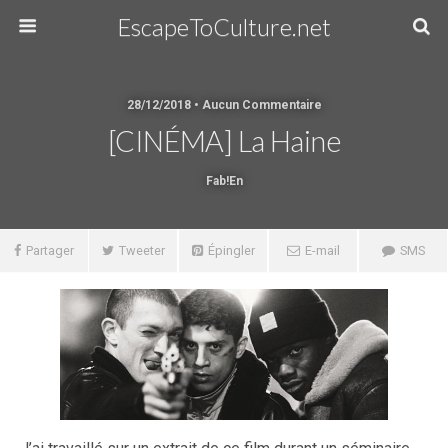
EscapeToCulture.net
28/12/2018 • Aucun Commentaire
[CINÉMA] La Haine
Fab!en
Partager
Tweeter
Épingler
E-mail
SMS