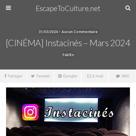
EscapeToCulture.net
31/03/2024 • Aucun Commentaire
[CINÉMA] Instacinés – Mars 2024
Fab!en
Partager
Tweeter
Épingler
E-mail
SMS