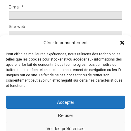
E-mail
*
Site web
Gérer le consentement
Pour offrir les meilleures expériences, nous utilisons des technologies
Ce site utilise Akismet pour réduire les indésirables.
En
telles que les cookies pour stocker et/ou accéder aux informations des
savoir plus sur la façon dont les données de vos
appareils. Le fait de consentir à ces technologies nous permettra de
traiter des données telles que le comportement de navigation ou les ID
commentaires sont traitées
.
uniques sur ce site. Le fait de ne pas consentir ou de retirer son
consentement peut avoir un effet négatif sur certaines caractéristiques
et fonctions.
Retour au début
Accepter
Refuser
Mobile
Bureau
Voir les préférences