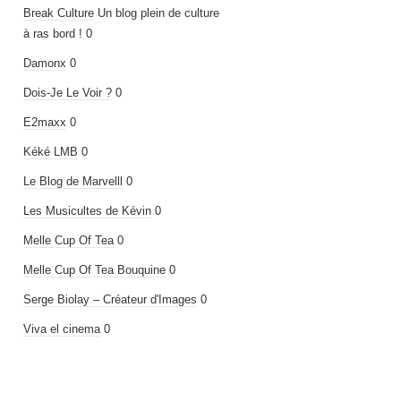
Break Culture
Un blog plein de culture
à ras bord ! 0
Damonx
0
Dois-Je Le Voir ?
0
E2maxx
0
Kéké LMB
0
Le Blog de Marvelll
0
Les Musicultes de Kévin
0
Melle Cup Of Tea
0
Melle Cup Of Tea Bouquine
0
Serge Biolay – Créateur d'Images
0
Viva el cinema
0