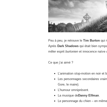
Peu à peu, je retrouve le
Tim Burton
qui m
Après
Dark Shadows
qui était bien sympa
mêler esprit
burtonien
et innocence naïve
Ce que j’ai aimé ?
L’animation stop-motion en noir et b
Les personnages secondaires vraim
Gore, le maire).
L’humour omniprésent.
La musique de
Danny Elfman
.
Le personnage du chien – en même