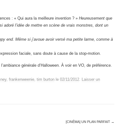
iences : « Qui aura la meilleure invention ? »
Heureusement que
insi adoré l’idée de mettre en scène de vrais monstres, dont un
ppy end
.
M
ême si j’avoue avoir versé ma petite larme, comme à
pression faciale, sans doute à cause de la stop-motion.
c l’ambiance générale d’Halloween. À voir en VO, de préférence.
sney
,
frankenweenie
,
tim burton
le
02/11/2012
.
Laisser un
[CINÉMA] UN PLAN PARFAIT
→