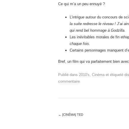
Ce qui m’a un peu ennuyé ?
L’intrigue autour du concours de sc
la suite redresse le niveau ! J’ai a
qui rend bel hommage à Godzilla.
Les inévitables morales de fin et
ha
chaque fois.
Certains personnages manquent d’ex
Bref, un film qui va parfaitement bien ave
Publié dans
2010's
,
Cinéma
et étiqueté
di
commentaire
←
[CINÉMA] TED