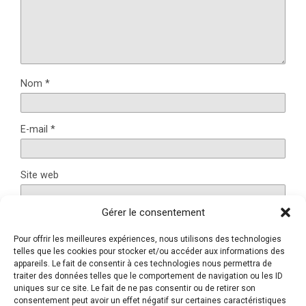
Nom
*
E-mail
*
Site web
Gérer le consentement
Pour offrir les meilleures expériences, nous utilisons des technologies
Ce site utilise Akismet pour réduire les indésirables.
En
telles que les cookies pour stocker et/ou accéder aux informations des
savoir plus sur la façon dont les données de vos
appareils. Le fait de consentir à ces technologies nous permettra de
traiter des données telles que le comportement de navigation ou les ID
commentaires sont traitées
.
uniques sur ce site. Le fait de ne pas consentir ou de retirer son
consentement peut avoir un effet négatif sur certaines caractéristiques