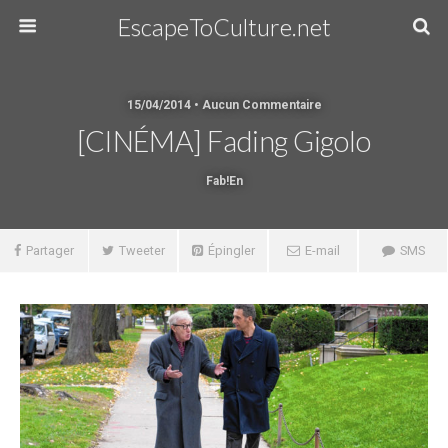
EscapeToCulture.net
15/04/2014 • Aucun Commentaire
[CINÉMA] Fading Gigolo
Fab!en
Partager
Tweeter
Épingler
E-mail
SMS