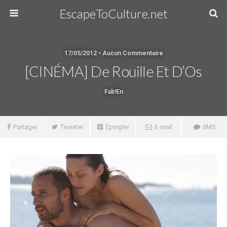
EscapeToCulture.net
17/05/2012 • Aucun Commentaire
[CINÉMA] De Rouille Et D’Os
Fab!en
Partager
Tweeter
Épingler
E-mail
SMS