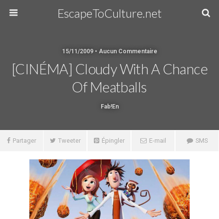
EscapeToCulture.net
15/11/2009 • Aucun Commentaire
[CINÉMA] Cloudy With A Chance
Of Meatballs
Fab!en
Partager
Tweeter
Épingler
E-mail
SMS