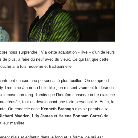
ore nous surprendre ! Via cette adaptation « live » d’un de leurs
s de plus, à faire du neuf avec du vieux. Ce qui fait que cette
uche à la fois moderne et traditionnelle.
hante ont chacun une personnalité plus fouillée. On comprend
 Tremaine à haïr sa belle-fille ; on ressent vraiment le désir du
ui impose son rang. Tandis que l’héroïne conserve cette niaiserie
caractérisée, tout en développant une forte personnalité. Enfin, la
lante. On remercie donc
Kenneth Branagh
d’avoir permis aux
Richard Madden
,
Lily James
et
Helena Bonham Carter
) de
à leur manière.
irement niais et enfantin dans le fond et la forme, ce qui est