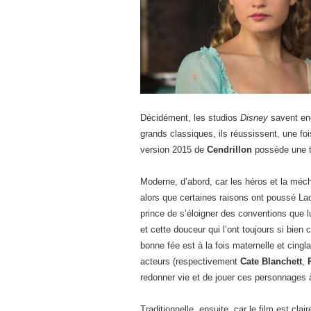
Décidément, les studios
Disney
savent enc
grands classiques, ils réussissent, une foi
version 2015 de
Cendrillon
possède une to
Moderne, d’abord, car les héros et la méc
alors que certaines raisons ont poussé Lady
prince de s’éloigner des conventions que l
et cette douceur qui l’ont toujours si bien 
bonne fée est à la fois maternelle et cing
acteurs (respectivement
Cate Blanchett
,
redonner vie et de jouer ces personnages 
Traditionnelle, ensuite, car le film est cla