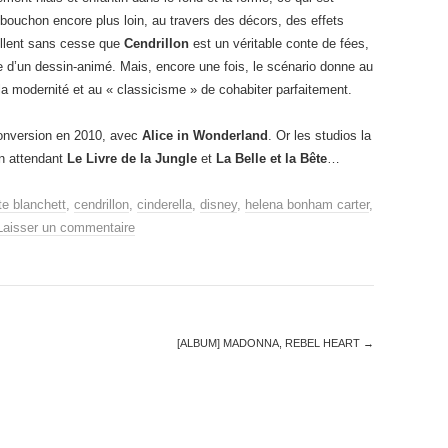
bouchon encore plus loin, au travers des décors, des effets
ellent sans cesse que
Cendrillon
est un véritable conte de fées,
le d’un dessin-animé. Mais, encore une fois, le scénario donne au
 la modernité et au « classicisme » de cohabiter parfaitement.
nversion en 2010, avec
Alice in Wonderland
. Or les studios la
En attendant
Le Livre de la Jungle
et
La Belle et la Bête
…
te blanchett
,
cendrillon
,
cinderella
,
disney
,
helena bonham carter
,
Laisser un commentaire
[ALBUM] MADONNA, REBEL HEART
→