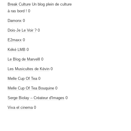
Break Culture
Un blog plein de culture
à ras bord ! 0
Damonx
0
Dois-Je Le Voir ?
0
E2maxx
0
Kéké LMB
0
Le Blog de Marvelll
0
Les Musicultes de Kévin
0
Melle Cup Of Tea
0
Melle Cup Of Tea Bouquine
0
Serge Biolay – Créateur d'Images
0
Viva el cinema
0