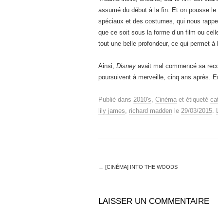
assumé du début à la fin. Et on pousse le 
spéciaux et des costumes, qui nous rapp
que ce soit sous la forme d’un film ou cel
tout une belle profondeur, ce qui permet à
Ainsi,
Disney
avait mal commencé sa reco
poursuivent à merveille, cinq ans après. 
Publié dans
2010's
,
Cinéma
et étiqueté
ca
lily james
,
richard madden
le
29/03/2015
.
←
[CINÉMA] INTO THE WOODS
LAISSER UN COMMENTAIRE