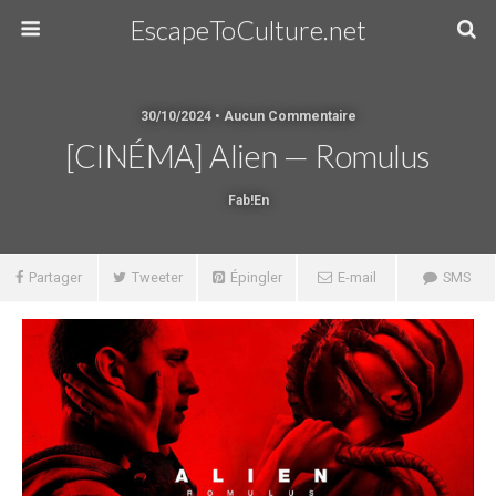
EscapeToCulture.net
30/10/2024 • Aucun Commentaire
[CINÉMA] Alien — Romulus
Fab!en
Partager
Tweeter
Épingler
E-mail
SMS