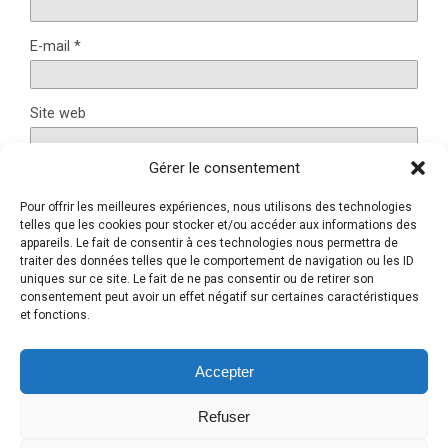
E-mail
*
Site web
Gérer le consentement
Pour offrir les meilleures expériences, nous utilisons des technologies
Ce site utilise Akismet pour réduire les indésirables.
En
telles que les cookies pour stocker et/ou accéder aux informations des
savoir plus sur la façon dont les données de vos
appareils. Le fait de consentir à ces technologies nous permettra de
traiter des données telles que le comportement de navigation ou les ID
commentaires sont traitées
.
uniques sur ce site. Le fait de ne pas consentir ou de retirer son
consentement peut avoir un effet négatif sur certaines caractéristiques
et fonctions.
Retour au début
Accepter
Refuser
Mobile
Bureau