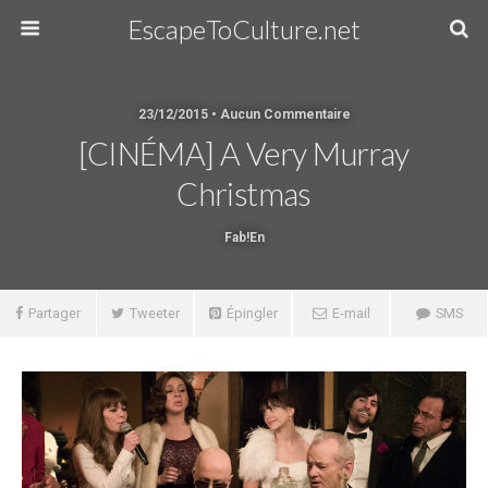
EscapeToCulture.net
23/12/2015 • Aucun Commentaire
[CINÉMA] A Very Murray
Christmas
Fab!en
Partager
Tweeter
Épingler
E-mail
SMS