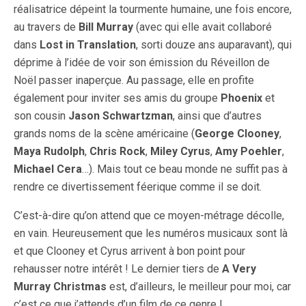
réalisatrice dépeint la tourmente humaine, une fois encore,
au travers de
Bill Murray
(avec qui elle avait collaboré
dans
Lost in Translation
, sorti douze ans auparavant), qui
déprime à l’idée de voir son émission du Réveillon de
Noël passer inaperçue. Au passage, elle en profite
également pour inviter ses amis du groupe
Phoenix
et
son cousin
Jason Schwartzman
, ainsi que d’autres
grands noms de la scène américaine (
George Clooney
,
Maya Rudolph
,
Chris Rock
,
Miley Cyrus
,
Amy Poehler
,
Michael Cera
…). Mais tout ce beau monde ne suffit pas à
rendre ce divertissement féerique comme il se doit.
C’est-à-dire qu’on attend que ce moyen-métrage décolle,
en vain. Heureusement que les numéros musicaux sont là
et que Clooney et Cyrus arrivent à bon point pour
rehausser notre intérêt ! Le dernier tiers de
A Very
Murray Christmas
est, d’ailleurs, le meilleur pour moi, car
c’est ce que j’attends d’un film de ce genre !