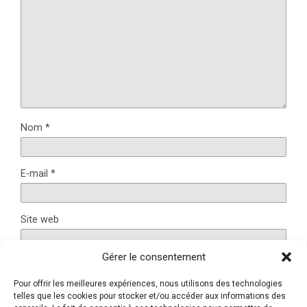
Nom
*
E-mail
*
Site web
Gérer le consentement
Pour offrir les meilleures expériences, nous utilisons des technologies
Ce site utilise Akismet pour réduire les indésirables.
En
telles que les cookies pour stocker et/ou accéder aux informations des