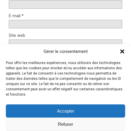
E-mail
*
Site web
Gérer le consentement
Pour offrir les meilleures expériences, nous utilisons des technologies
Ce site utilise Akismet pour réduire les indésirables.
En
telles que les cookies pour stocker et/ou accéder aux informations des
savoir plus sur la façon dont les données de vos
appareils. Le fait de consentir à ces technologies nous permettra de
traiter des données telles que le comportement de navigation ou les ID
commentaires sont traitées
.
uniques sur ce site. Le fait de ne pas consentir ou de retirer son
consentement peut avoir un effet négatif sur certaines caractéristiques
et fonctions.
Retour au début
Accepter
Refuser
Mobile
Bureau