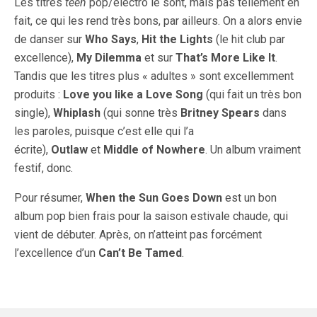
Les titres
teen
pop/électro le sont, mais pas tellement en
fait, ce qui les rend très bons, par ailleurs. On a alors envie
de danser sur
Who Says
,
Hit the Lights
(le hit club par
excellence),
My Dilemma
et sur
That’s More Like It
.
Tandis que les titres plus « adultes » sont excellemment
produits :
Love you like a Love Song
(qui fait un très bon
single),
Whiplash
(qui sonne très
Britney Spears
dans
les paroles, puisque c’est elle qui l’a
écrite),
Outlaw
et
Middle of Nowhere
. Un album vraiment
festif, donc.
Pour résumer,
When the Sun Goes Down
est un bon
album pop bien frais pour la saison estivale chaude, qui
vient de débuter. Après, on n’atteint pas forcément
l’excellence d’un
Can’t Be Tamed
.