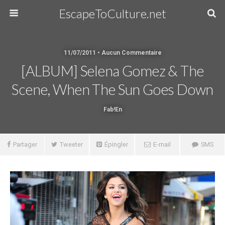
EscapeToCulture.net
11/07/2011 • Aucun Commentaire
[ALBUM] Selena Gomez & The
Scene, When The Sun Goes Down
Fab!en
Partager
Tweeter
Épingler
E-mail
SMS